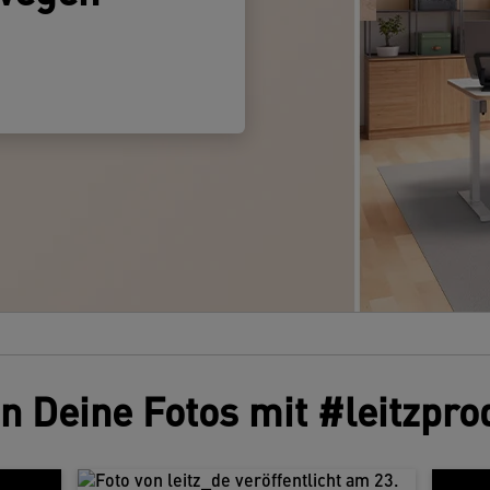
S
e
H
u
S
W
m
s
u
w
L
P
S
K
S
L
en Deine Fotos mit #leitzpro
A
r
S