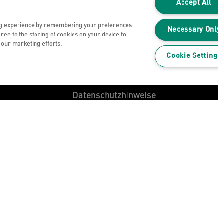
Accept All
Widerrufsbelehrung
ng experience by remembering your preferences
Necessary Onl
Retouren
gree to the storing of cookies on your device to
n our marketing efforts.
AGB Leitz Shop
Cookie Setting
Häufige Fragen
Datenschutzhinweise
Datenzugriffsberechtigung
Cookie Richtlinie
Legal Notice
Impressum