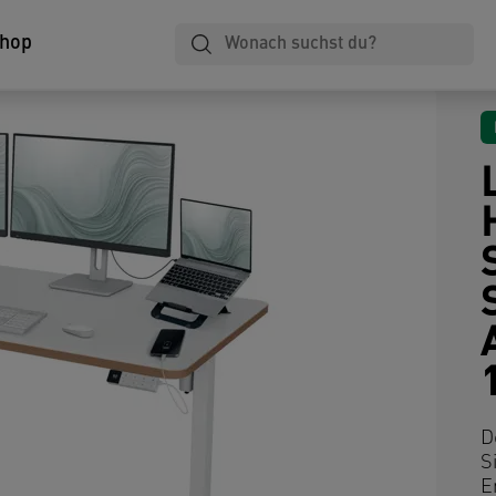
Shop
D
S
E