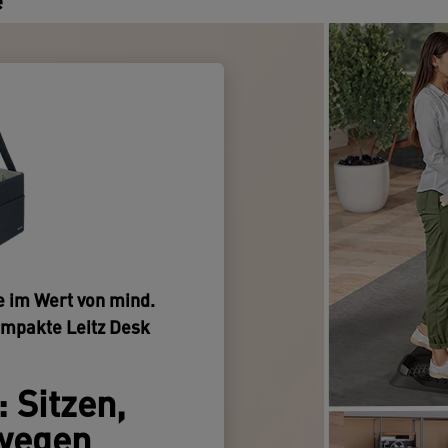
e
N
S
D
i
e
b
m
p
g
A
e
d
u
e im Wert von mind.
f
ompakte Leitz Desk
A
K
H
 Sitzen,
A
wegen
G