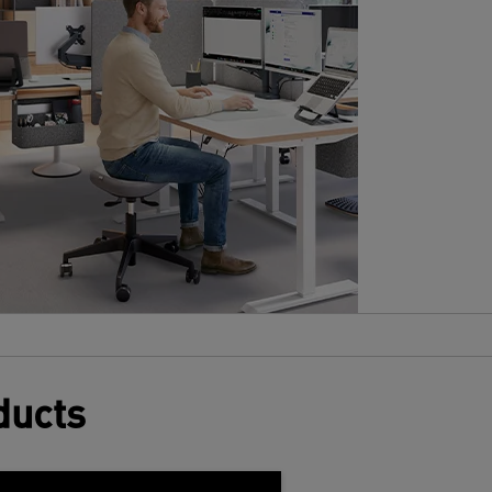
icherheit mit moderner Funktionalität für
in effizientes Arbeitserlebnis verbindet.
ergestellt aus FSC-zertifiziertem Holz
nd mit geringem Energieverbrauch im
tandby-Modus, damit Sie sich mit Ihrer
ahl wohlfühlen können. Mit den 5
itgelieferten transparenten Kabelhaltern
orgen Sie für Ordnung und können mit
nseren cleveren Organisationsoptionen
ie dem vielseitigen und platzsparenden
eitz Ergo Monitorarm oder den Leitz Ergo
egboard Schreibtisch-Organizern Ihren
chreibtisch aufgeräumt halten.
ombinieren Sie den höhenverstellbaren
itz-/Steh-Schreibtisch mit vielen anderen
eitz Ergo Produkten, um einen flexiblen
ducts
rbeitsplatz zu gestalten, der Ihnen den
egelmäßigen Wechsel zwischen Sitzen,
tehen und Bewegen ermöglicht. Bleiben