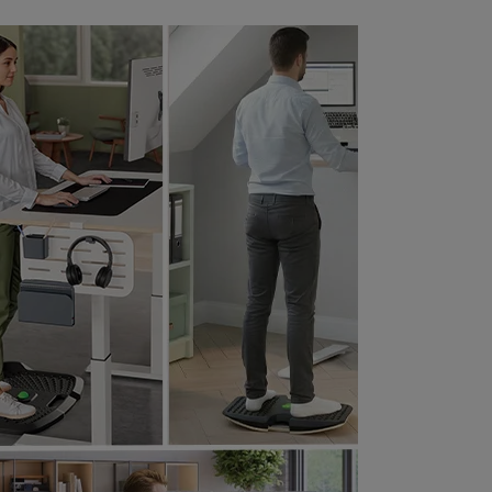
ormen für Festigkeit, Haltbarkeit,
tabilität und Sicherheit.
er Wechsel zwischen Sitzen und Stehen
st dank der stufenlosen und leisen
lektrischen Höhenverstellung von 72 cm
is 118 cm und vier Speicherpositionen,
it denen Sie in Sekundenschnelle die
erfekte ergonomische Einstellung finden,
anz einfach. Eine programmierbare
ufsteh-Erinnerung informiert Sie, wenn
s Zeit ist, sich zu bewegen. Dies fördert
ie Durchblutung, reduziert Belastungen
nd hilft Ihnen, sich energiegeladen zu
ühlen.
ußerdem verfügt er über einen
ollisionsschutz, eine digitale
öhenanzeige, USB-C- und USB-A-
nschlüsse zum bequemen Aufladen von
eräten und eine Kindersicherung, die