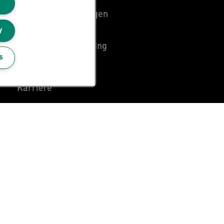
Garantie Bedingungen
y
Hinweise zum
Verpackungsrecycling
s
Leitz Blog
Karriere
Leitz EasyPrint
Leitz Sonderanfertigungen
Leitz Individual Freeline
Kundenservice
Konformitätserklärungen
Sitemap