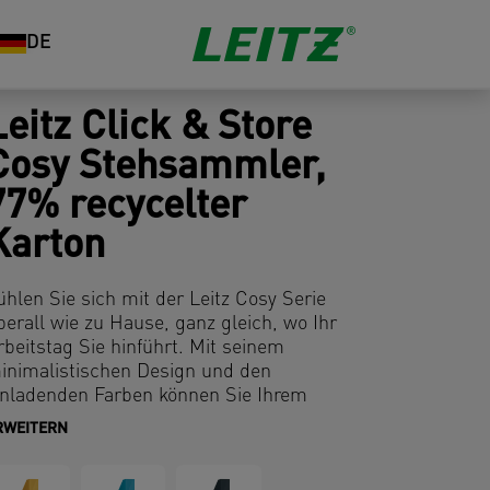
DE
Leitz Click & Store
Cosy Stehsammler,
77% recycelter
Karton
ühlen Sie sich mit der Leitz Cosy Serie
berall wie zu Hause, ganz gleich, wo Ihr
rbeitstag Sie hinführt. Mit seinem
inimalistischen Design und den
inladenden Farben können Sie Ihrem
rbeitsbereich Stil und Farbe verleihen.
RWEITERN
er Click & Store Cosy Stehsammler mit
raktischem, stilvollem rotem Griffloch