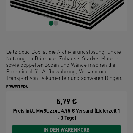
Leitz Solid Box ist die Archivierungslösung für die
Nutzung im Büro oder Zuhause. Starkes Material
sowie doppelter Boden und Wände machen die
Boxen ideal für Aufbewahrung, Versand oder
Transport von Dokumenten und schweren Dingen.
Mit praktischem Automatik-Aufbau in wenigen
ERWEITERN
Sekunden einsatzbereit. Extrem haltbar und stabil.
5,79 €
Preis inkl. MwSt. zzgl. 4,95 € Versand (Lieferzeit 1
- 3 Tage)
IN DEN WARENKORB