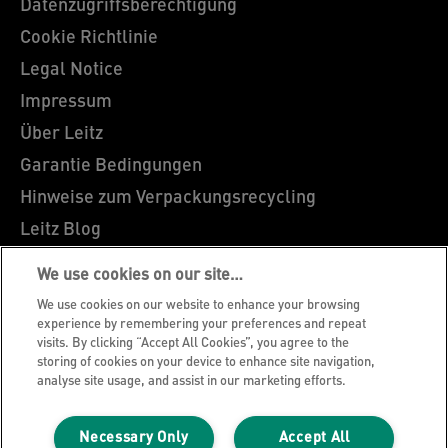
Datenzugriffsberechtigung
Cookie Richtlinie
Legal Notice
Impressum
Über Leitz
Garantie Bedingungen
Hinweise zum Verpackungsrecycling
Leitz Blog
Karriere
We use cookies on our site…
Leitz EasyPrint
We use cookies on our website to enhance your browsing
Leitz Sonderanfertigungen
experience by remembering your preferences and repeat
visits. By clicking “Accept All Cookies”, you agree to the
Leitz Individual Freeline
storing of cookies on your device to enhance site navigation,
analyse site usage, and assist in our marketing efforts.
Kundenservice
Konformitätserklärungen
Necessary Only
Accept All