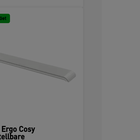
Get
z Ergo Cosy
tellbare