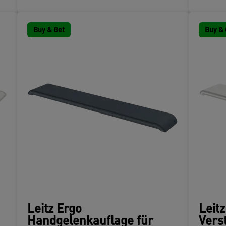
Buy & Get
Buy & 
Leitz Ergo
Leit
Handgelenkauflage für
Vers