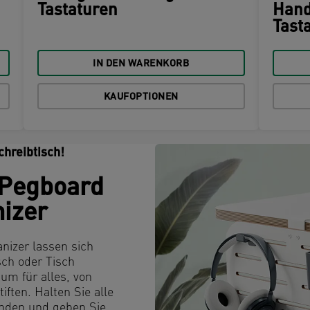
Tastaturen
Hand
Tast
IN DEN WARENKORB
KAUFOPTIONEN
chreibtisch!
 Pegboard
nizer
anizer lassen sich
sch oder Tisch
um für alles, von
iften. Halten Sie alle
finden und geben Sie