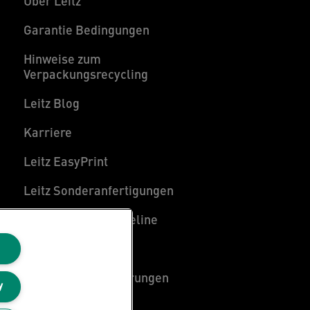
Über Leitz
Garantie Bedingungen
Hinweise zum
Verpackungsrecycling
Leitz Blog
Karriere
Leitz EasyPrint
Leitz Sonderanfertigungen
Leitz Individual Freeline
Kundenservice
Konformitätserklärungen
y
Sitemap