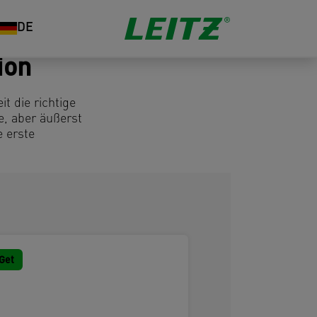
DE
ion
t die richtige
e, aber äußerst
e erste
Get