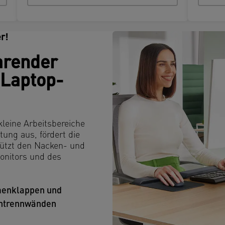
r!
arender
 Laptop-
kleine Arbeitsbereiche
tung aus, fördert die
tützt den Nacken- und
onitors und des
menklappen und
chtrennwänden