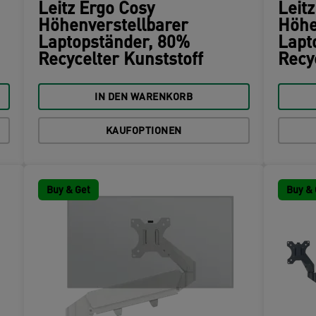
Leitz Ergo Cosy
Leit
Höhenverstellbarer
Höhe
Laptopständer, 80%
Lapt
Recycelter Kunststoff
Recy
IN DEN WARENKORB
KAUFOPTIONEN
Buy & Get
Buy & 