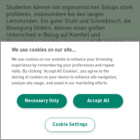
Studenten können von ergonomischen Setups stark
profitieren, insbesondere bei den langen
Lernstunden. Ein guter Stuhl und Schreibtisch, die
Bewegung fördern, können einen großen
Unterschied in Bezug auf Komfort und
Konzentration machen. Lernen wird oft mit dem
langen Sitzen in einer Position in Verbindung
We use cookies on our site…
gebracht.
We use cookies on our website to enhance your browsing
experience by remembering your preferences and repeat
Produkte wie die Leitz
Wackelkissen
eignen sich gut
visits. By clicking “Accept All Cookies”, you agree to the
für Schüler, die sich bewegen möchten, ohne ihre
storing of cookies on your device to enhance site navigation,
Konzentration zu stören.
analyse site usage, and assist in our marketing efforts.
g. Schlafzimmer (Gaming-Stuhl/-Bett)
Necessary Only
Accept All
Wenn Sie von Ihrem Schlafzimmer aus arbeiten,
sollten Sie einen Sitz-Steh-Hocker in Betracht
ziehen, der Sie beim Sitzen unterstützt und die
Cookie Settings
Bewegung fördert, auch wenn Sie spielen. Sie
können dies auch mit einem Tischkonverter