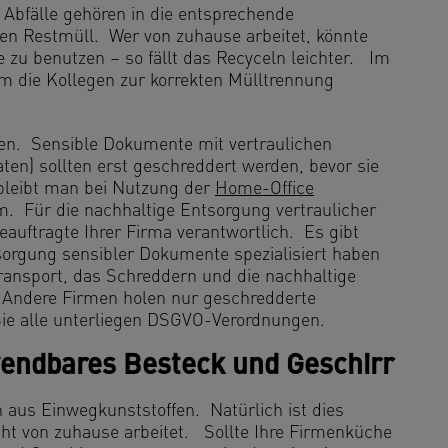
bfälle gehören in die entsprechende
en Restmüll. Wer von zuhause arbeitet, könnte
e zu benutzen – so fällt das Recyceln leichter. Im
um die Kollegen zur korrekten Mülltrennung
den. Sensible Dokumente mit vertraulichen
ten) sollten erst geschreddert werden, bevor sie
bleibt man bei Nutzung der
Home-Office
 Für die nachhaltige Entsorgung vertraulicher
auftragte Ihrer Firma verantwortlich. Es gibt
tsorgung sensibler Dokumente spezialisiert haben
ransport, das Schreddern und die nachhaltige
Andere Firmen holen nur geschredderte
Sie alle unterliegen DSGVO-Verordnungen.
wendbares Besteck und Geschirr
 aus Einwegkunststoffen. Natürlich ist dies
cht von zuhause arbeitet. Sollte Ihre Firmenküche