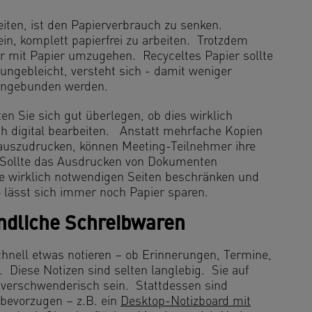
eiten, ist den Papierverbrauch zu senken.
in, komplett papierfrei zu arbeiten. Trotzdem
ter mit Papier umzugehen. Recyceltes Papier sollte
ngebleicht, versteht sich - damit weniger
eingebunden werden.
en Sie sich gut überlegen, ob dies wirklich
uch digital bearbeiten. Anstatt mehrfache Kopien
auszudrucken, können Meeting-Teilnehmer ihre
Sollte das Ausdrucken von Dokumenten
ie wirklich notwendigen Seiten beschränken und
o lässt sich immer noch Papier sparen.
ndliche Schreibwaren
nell etwas notieren – ob Erinnerungen, Termine,
Diese Notizen sind selten langlebig. Sie auf
e verschwenderisch sein. Stattdessen sind
 bevorzugen – z.B. ein
Desktop-Notizboard mit