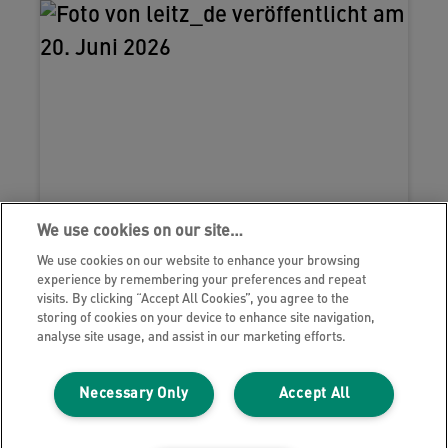
dass der Ball beim Aufstehen
von
wegrollt und immer an Ort und Stelle
bleibt.
#Leitz
#ergonomie
#homeoffice
#sitzball
We use cookies on our site…
We use cookies on our website to enhance your browsing
experience by remembering your preferences and repeat
visits. By clicking “Accept All Cookies”, you agree to the
storing of cookies on your device to enhance site navigation,
analyse site usage, and assist in our marketing efforts.
Necessary Only
Accept All
Mehr Bewegung während der Arbeit
war noch nie SO einfach: Das Ergo