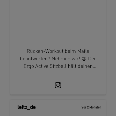
Rücken-Workout beim Mails
beantworten? Nehmen wir! 🤝 Der
Ergo Active Sitzball hält deinen
Körper unbewusst in ständiger
Mikrobewegung. Du sitzt automatisch
aufrechter, entlastest deine
Wirbelsäule und stärkst deinen
Rumpf. Unser Sitzball hat zudem das
Beitrag
leitz_de
Vor 2 Monaten
Anti-Wegroll-Design, was verhindert,
veröffentlicht