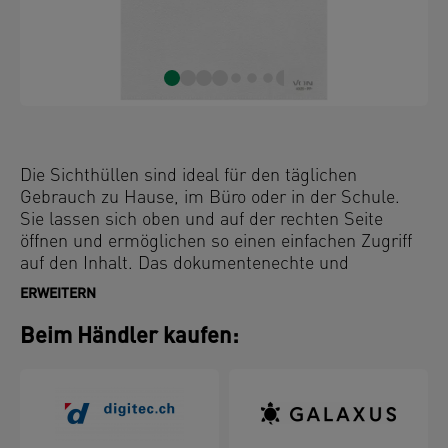
Die Sichthüllen sind ideal für den täglichen
Gebrauch zu Hause, im Büro oder in der Schule.
Sie lassen sich oben und auf der rechten Seite
öffnen und ermöglichen so einen einfachen Zugriff
auf den Inhalt. Das dokumentenechte und
säurefreie Material gewährleistet den Schutz der
ERWEITERN
Dokumente. Hergestellt aus 30% vor Gebrauch
recyceltem PP-Kunststoff (Polypropylen), extern
Beim Händler kaufen:
geprüft und UL-zertifiziert, 100 % recycelbar.