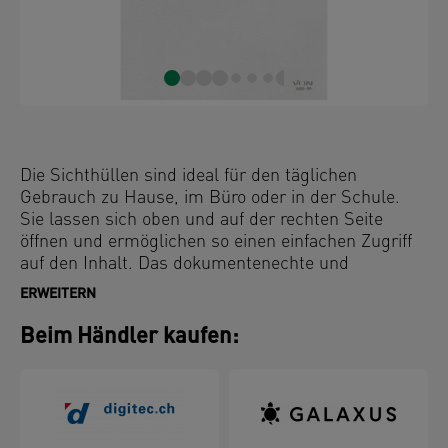
Die Sichthüllen sind ideal für den täglichen
Gebrauch zu Hause, im Büro oder in der Schule.
Sie lassen sich oben und auf der rechten Seite
öffnen und ermöglichen so einen einfachen Zugriff
auf den Inhalt. Das dokumentenechte und
säurefreie Material gewährleistet den Schutz der
ERWEITERN
Dokumente. Hergestellt aus 30% vor Gebrauch
recyceltem PP-Kunststoff (Polypropylen), extern
Beim Händler kaufen:
geprüft und UL-zertifiziert, 100 % recycelbar.