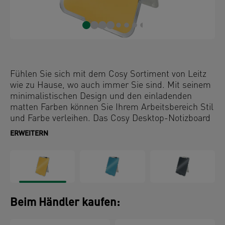
Fühlen Sie sich mit dem Cosy Sortiment von Leitz
wie zu Hause, wo auch immer Sie sind. Mit seinem
minimalistischen Design und den einladenden
matten Farben können Sie Ihrem Arbeitsbereich Stil
und Farbe verleihen. Das Cosy Desktop-Notizboard
mit der trocken abwischbaren, leicht zu reinigenden
ERWEITERN
Glasoberfläche kann immer wieder neu
beschrieben werden. Das hochwertige Glasboard ist
die perfekte Ergänzung für Ihr Zuhause oder Ihr
Büro, damit Sie den ganzen Tag entspannt und
produktiv bleiben.
Beim Händler kaufen: