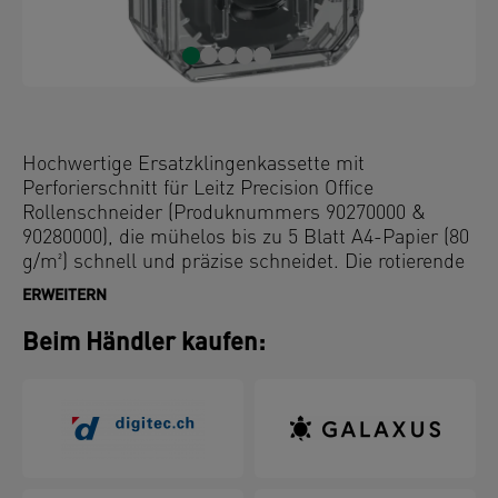
Hochwertige Ersatzklingenkassette mit
Perforierschnitt für Leitz Precision Office
Rollenschneider (Produknummers 90270000 &
90280000), die mühelos bis zu 5 Blatt A4-Papier (80
g/m²) schnell und präzise schneidet. Die rotierende
Kreisklinge ist in einer Kunststoffkassette
ERWEITERN
geschlossen und ist somit für den täglichen
Gebrauch zu Hause, im Büro oder im
Beim Händler kaufen:
Klassenzimmer geeignet. Sie lässt sich schnell und
einfach austauschen, indem man die Kassette in
den ergonomisch geformten Schneidekopf fallen
lässt. Ebenfalls erhältlich sind Kassetten für
Geraden- sowie Wellenschnitt. Mit dieser rotierende
Ersatzkreisklinge aus Stahl haben Sie die