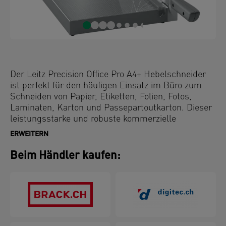
Der Leitz Precision Office Pro A4+ Hebelschneider
ist perfekt für den häufigen Einsatz im Büro zum
Schneiden von Papier, Etiketten, Folien, Fotos,
Laminaten, Karton und Passepartoutkarton. Dieser
leistungsstarke und robuste kommerzielle
Hebelschneider schneidet mühelos bis zu 25 Blatt
ERWEITERN
A4-Papier (80 g/m²) schnell und präzise. Verfügt
über die einzigartige EdgeGlow-
Beim Händler kaufen:
Lichtstrahltechnologie, die die Schneidekante für
bessere Sichtbarkeit und maximale Präzision
beleuchtet. Die durchsichtige, manuelle
Papierklemme hält das Papier sicher, während der
ergonomische Griff ein bequemes und einfaches
Schneiden ermöglicht. Einfach anwendbares