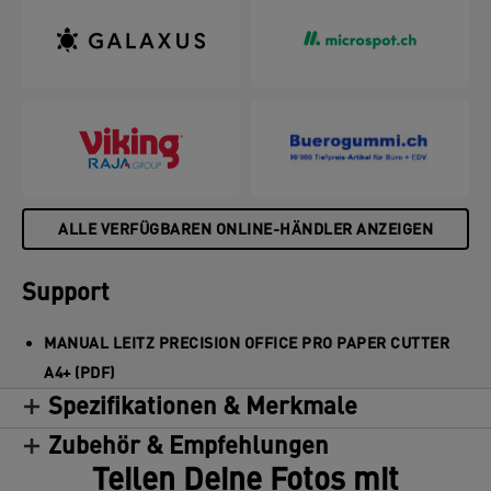
metrisches Ableselineal lässt das Papier schnell
und praktisch auf dem glatten Glastisch ausrichten.
Die Klingen-Schutzvorrichtung bietet vollständigen
Schutz und die Klingen-Sicherheitsverriegelung
sichert die Klinge, wenn sie nicht benutzt wird. Mit
einer hochwertigen Klinge aus Edelstahl, einer
stabilen Arbeitsfläche und einer verlängerten 5-
Jahre-Garantie haben Sie die Gewissheit, dass
dieser A4+ Papierschneider über viele Jahre hinweg
präzise Schnitte liefern wird.
ALLE VERFÜGBAREN ONLINE-HÄNDLER ANZEIGEN
Support
MANUAL LEITZ PRECISION OFFICE PRO PAPER CUTTER
A4+ (PDF)
Spezifikationen & Merkmale
Zubehör & Empfehlungen
Teilen Deine Fotos mit