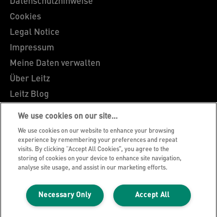
Datenschutzhinweise
Cookies
Legal Notice
Impressum
Meine Daten verwalten
Über Leitz
Leitz Blog
Karriere
We use cookies on our site…
Leitz EasyPrint
We use cookies on our website to enhance your browsing
Kundenservice
experience by remembering your preferences and repeat
visits. By clicking “Accept All Cookies”, you agree to the
Hinweise zum Verpackungsrecycling
storing of cookies on your device to enhance site navigation,
analyse site usage, and assist in our marketing efforts.
Garantiebedingungen
Konformitätserklärungen
Necessary Only
Accept All
Sitemap