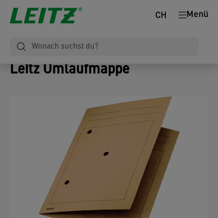
Menü
CH
Leitz Umlaufmappe