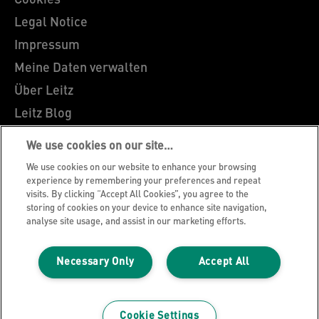
Cookies
Legal Notice
Impressum
Meine Daten verwalten
Über Leitz
Leitz Blog
Karriere
We use cookies on our site…
Leitz EasyPrint
We use cookies on our website to enhance your browsing
Kundenservice
experience by remembering your preferences and repeat
visits. By clicking “Accept All Cookies”, you agree to the
Hinweise zum Verpackungsrecycling
storing of cookies on your device to enhance site navigation,
analyse site usage, and assist in our marketing efforts.
Garantiebedingungen
Konformitätserklärungen
Necessary Only
Accept All
Sitemap
©2026 ACCO Brands
Cookie Settings