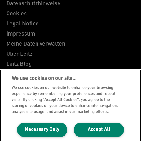
Datenschutzhinweise
Cookies
Legal Notice
Impressum
Meine Daten verwalten
Über Leitz
Leitz Blog
Karriere
We use cookies on our site…
Leitz EasyPrint
We use cookies on our website to enhance your browsing
Kundenservice
experience by remembering your preferences and repeat
visits. By clicking “Accept All Cookies”, you agree to the
Hinweise zum Verpackungsrecycling
storing of cookies on your device to enhance site navigation,
analyse site usage, and assist in our marketing efforts.
Garantiebedingungen
Konformitätserklärungen
Necessary Only
Accept All
Sitemap