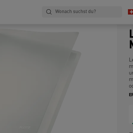
L
m
u
m
o
E