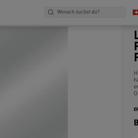
H
h
e
O
E
B