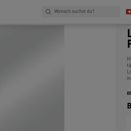
H
t
L
i
E
B