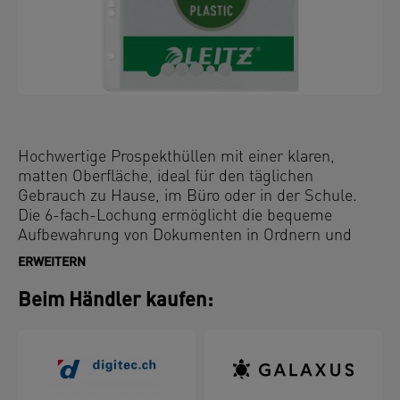
Hochwertige Prospekthüllen mit einer klaren,
matten Oberfläche, ideal für den täglichen
Gebrauch zu Hause, im Büro oder in der Schule.
Die 6-fach-Lochung ermöglicht die bequeme
Aufbewahrung von Dokumenten in Ordnern und
Ringbüchern. Dank der Öffnung oben ist der Zugriff
ERWEITERN
auf die Unterlagen sehr einfach und erspart das
zusätzliche Öffnen der Ordnermechanik.
Beim Händler kaufen:
Dokumentenechtes und säurefreies Material
gewährleistet den langfristigen Schutz der
Dokumente. Hergestellt aus 30% vor Gebrauch
recyceltem PP-Kunststoff (Polypropylen), extern
geprüft und UL-zertifiziert, 100 % recycelbar.