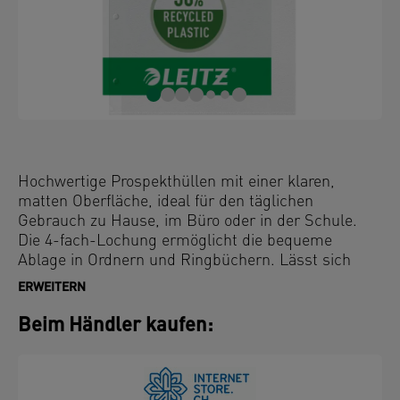
Hochwertige Prospekthüllen mit einer klaren,
matten Oberfläche, ideal für den täglichen
Gebrauch zu Hause, im Büro oder in der Schule.
Die 4-fach-Lochung ermöglicht die bequeme
Ablage in Ordnern und Ringbüchern. Lässt sich
oben und links öffnen, um den Zugriff auf die
ERWEITERN
Dokumente zu erleichtern, ohne die
Ordnermechanik zu öffnen. Dokumentenechtes und
Beim Händler kaufen:
säurefreies Material gewährleistet den langfristigen
Schutz der Dokumente. Hergestellt aus 30% vor
Gebrauch recyceltem PP-Kunststoff (Polypropylen),
extern geprüft und UL-zertifiziert, 100 % recycelbar.