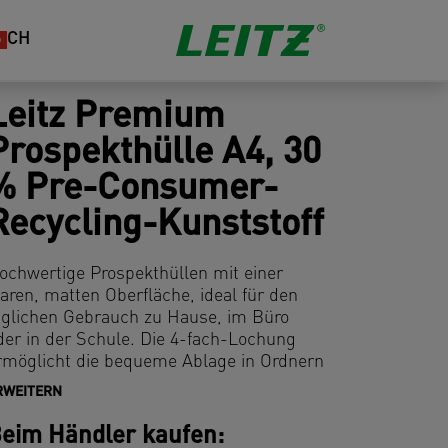
CH
Leitz Premium
Prospekthülle A4, 30
% Pre-Consumer-
Recycling-Kunststoff
ochwertige Prospekthüllen mit einer
laren, matten Oberfläche, ideal für den
äglichen Gebrauch zu Hause, im Büro
der in der Schule. Die 4-fach-Lochung
rmöglicht die bequeme Ablage in Ordnern
nd Ringbüchern. Dank der Öffnung oben
RWEITERN
st der Zugriff auf die Unterlagen sehr
infach und erspart das zusätzliche Öffnen
eim Händler kaufen: