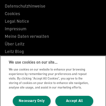
Datenschutzhinweise
Cookies
Legal Notice
Impressum
Meine Daten verwalten
Über Leitz
Leitz Blog
Karriere
We use cookies on our site…
Leitz EasyPrint
We use cookies on our website to enhance your browsing
Kundenservice
experience by remembering your preferences and repeat
visits. By clicking “Accept All Cookies”, you agree to the
Hinweise zum Verpackungsrecycling
storing of cookies on your device to enhance site navigation,
analyse site usage, and assist in our marketing efforts.
Garantiebedingungen
Konformitätserklärungen
Necessary Only
Accept All
Sitemap