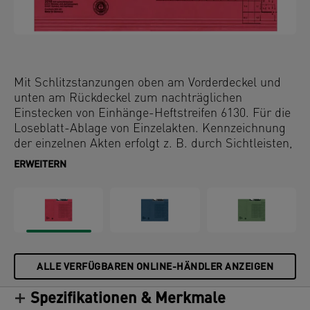
Mit Schlitzstanzungen oben am Vorderdeckel und
unten am Rückdeckel zum nachträglichen
Einstecken von Einhänge-Heftstreifen 6130. Für die
Loseblatt-Ablage von Einzelakten. Kennzeichnung
der einzelnen Akten erfolgt z. B. durch Sichtleisten,
Reiter, Farb- und Stecksignale etc. Die
ERWEITERN
Abmessungen der Standard-Pendelregistratur sind
genormt nach DIN 821.
ALLE VERFÜGBAREN ONLINE-HÄNDLER ANZEIGEN
Spezifikationen & Merkmale