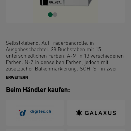
Selbstklebend. Auf Trägerbandrolle, in
Ausgabeschachtel. 28 Buchstaben mit 15
unterschiedlichen Farben: A-M in 13 verschiedenen
Farben. N-Z in denselben Farben, jedoch mit
zusätzlicher Balkenmarkierung. SCH, ST in zwei
Zusatzfarben. Die Farben entsprechen dem IFOSA-
ERWEITERN
Farbschlüssel. Sie verblassen nicht und greifen sich
nicht ab. Signal mit Strichcode auf der Innenseite.
Beim Händler kaufen: