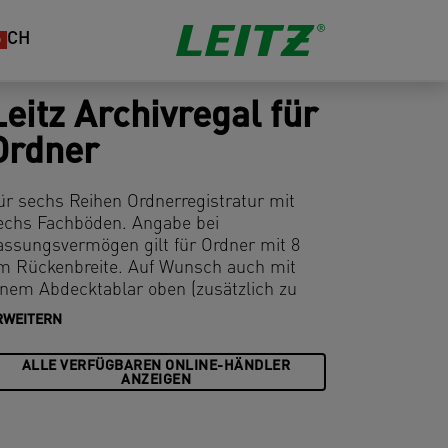
CH
Leitz Archivregal für
Ordner
ür sechs Reihen Ordnerregistratur mit
echs Fachböden. Angabe bei
assungsvermögen gilt für Ordner mit 8
m Rückenbreite. Auf Wunsch auch mit
inem Abdecktablar oben (zusätzlich zu
estellen). Hohe Belastbarkeit durch 5-
RWEITERN
ach abgekantete Stahlblechböden
Tragfähigkeit je Fachboden 80 kg bei
ALLE VERFÜGBAREN ONLINE-HÄNDLER
erteilter Last). Böden im Schlitzabstand
ANZEIGEN
on je 25 mm verstellbar, dadurch sehr
lexibel. Verzinkt. Regale sind durch
infaches Stecken der Teile leicht und