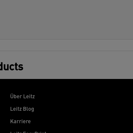
chnell zu montieren. Beliebig anbaufähig.
ieferung erfolgt unmontiert.
ducts
Über Leitz
Leitz Blog
Karriere