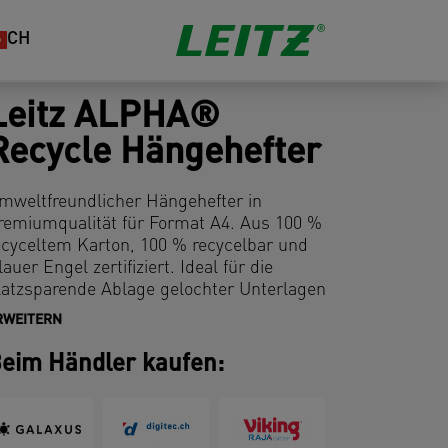
CH
Leitz ALPHA®
Recycle Hängehefter
mweltfreundlicher Hängehefter in
remiumqualität für Format A4. Aus 100 %
ecyceltem Karton, 100 % recycelbar und
lauer Engel zertifiziert. Ideal für die
latzsparende Ablage gelochter Unterlagen
m Hängezug. Mit stabilen Hängeschienen,
RWEITERN
ie auch starker Beanspruchung
tandhalten und einem Reiter, der bei der
eim Händler kaufen:
rganisation und Identifikation von Inhalten
ilft. Dieser robuste Hängehefter ist die
erfekte Ergänzung zu den anderen
rodukten der Leitz Recycle Serie und ist