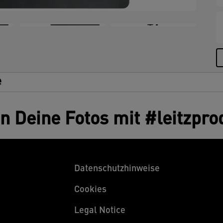
a
z
+7
B
g
u
h
s
e
u
I
en Deine Fotos mit #leitzpro
Datenschutzhinweise
Cookies
Legal Notice