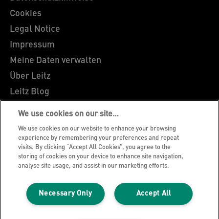
Cookies
Legal Notice
Impressum
Meine Daten verwalten
Über Leitz
Leitz Blog
Karriere
We use cookies on our site…
Leitz EasyPrint
We use cookies on our website to enhance your browsing
Kundenservice
experience by remembering your preferences and repeat
visits. By clicking “Accept All Cookies”, you agree to the
Hinweise zum Verpackungsrecycling
storing of cookies on your device to enhance site navigation,
analyse site usage, and assist in our marketing efforts.
Garantiebedingungen
Konformitätserklärungen
Necessary Only
Accept All
Sitemap