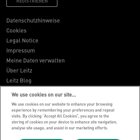
REGISTRIEREN
Datenschutzhinweise
Cookies
Legal Notice
Impressum
Meine Daten verwalten
Über Leitz
Leitz Blog
Karriere
We use cookies on our site…
Leitz EasyPrint
We use cookies on our website to enhance your browsing
Kundenservice
experience by remembering your preferences and repeat
visits. By clicking “Accept All Cookies”, you agree to the
Hinweise zum Verpackungsrecycling
storing of cookies on your device to enhance site navigation,
analyse site usage, and assist in our marketing efforts.
Garantiebedingungen