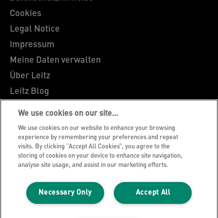
Cookies
Legal Notice
Impressum
Meine Daten verwalten
Über Leitz
Leitz Blog
Karriere
We use cookies on our site…
Leitz EasyPrint
We use cookies on our website to enhance your browsing
Kundenservice
experience by remembering your preferences and repeat
visits. By clicking “Accept All Cookies”, you agree to the
Hinweise zum Verpackungsrecycling
storing of cookies on your device to enhance site navigation,
analyse site usage, and assist in our marketing efforts.
Garantiebedingungen
Konformitätserklärungen
Necessary Only
Accept All
Sitemap