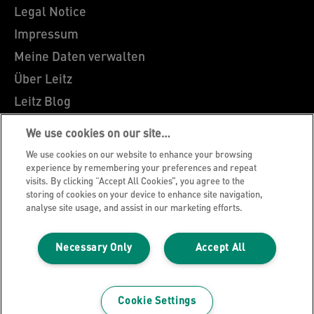
Legal Notice
Impressum
Meine Daten verwalten
Über Leitz
Leitz Blog
Karriere
We use cookies on our site…
Leitz EasyPrint
We use cookies on our website to enhance your browsing
Kundenservice
experience by remembering your preferences and repeat
visits. By clicking “Accept All Cookies”, you agree to the
Hinweise zum Verpackungsrecycling
storing of cookies on your device to enhance site navigation,
analyse site usage, and assist in our marketing efforts.
Garantiebedingungen
Konformitätserklärungen
Necessary Only
Accept All
Sitemap
©2026 ACCO Brands
Cookie Settings