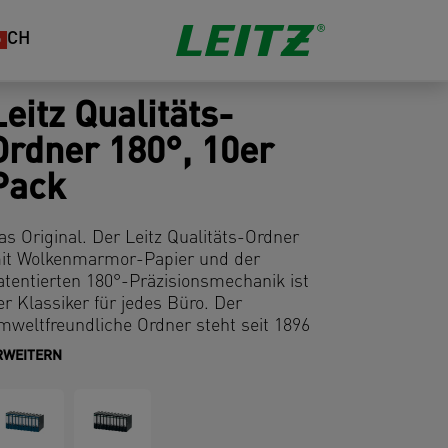
CH
Leitz Qualitäts-
Ordner 180°, 10er
Pack
as Original. Der Leitz Qualitäts-Ordner
it Wolkenmarmor-Papier und der
atentierten 180°-Präzisionsmechanik ist
er Klassiker für jedes Büro. Der
mweltfreundliche Ordner steht seit 1896
ür Premiumqualität und Langlebigkeit. Er
RWEITERN
st FSC- und Blauer Engel-zertifiziert und
us 100 % recycelter Graupappe
ergestellt. Entscheiden Sie sich für das
riginal und gehen Sie zurück in die