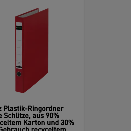
z Plastik-Ringordner
 Schlitze, aus 90%
yceltem Karton und 30%
 Gebrauch recyceltem