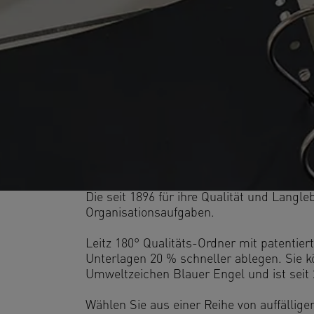
Die seit 1896 für ihre Qualität und Langle
Organisationsaufgaben.
Leitz 180° Qualitäts-Ordner mit patentie
Unterlagen 20 % schneller ablegen. Sie k
Umweltzeichen Blauer Engel und ist seit 2
Wählen Sie aus einer Reihe von auffällige