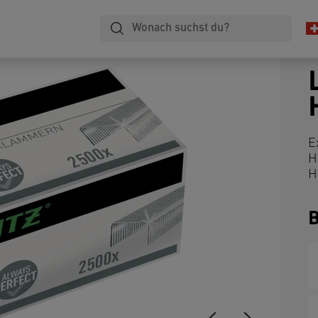
E
H
H
B