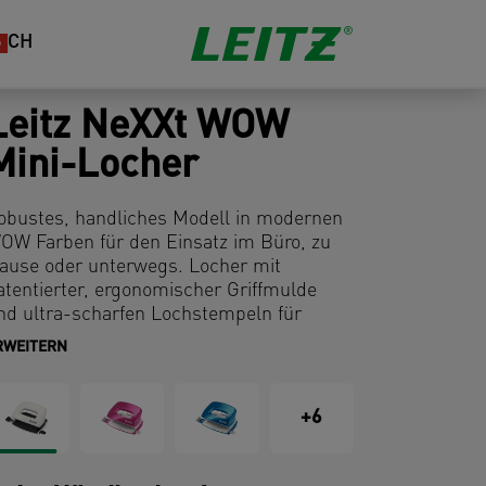
CH
Leitz NeXXt WOW
Mini-Locher
obustes, handliches Modell in modernen
OW Farben für den Einsatz im Büro, zu
ause oder unterwegs. Locher mit
atentierter, ergonomischer Griffmulde
nd ultra-scharfen Lochstempeln für
eniger Kraftaufwand
RWEITERN
+6