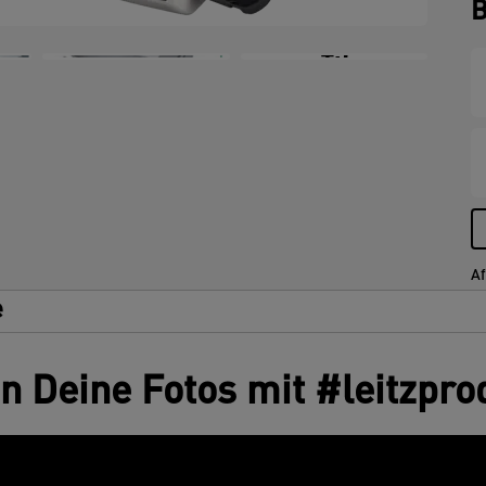
B
+5
Af
e
en Deine Fotos mit #leitzpro