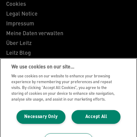
Cookies
Legal Notice
Impressum
Meine Daten verwalten
Über Leitz
Leitz Blog
Karriere
We use cookies on our site…
Leitz EasyPrint
We use cookies on our website to enhance your browsing
Kundenservice
experience by remembering your preferences and repeat
visits. By clicking “Accept All Cookies”, you agree to the
Hinweise zum Verpackungsrecycling
storing of cookies on your device to enhance site navigation,
analyse site usage, and assist in our marketing efforts.
Garantiebedingungen
Konformitätserklärungen
Necessary Only
Accept All
Sitemap
©2026 ACCO Brands