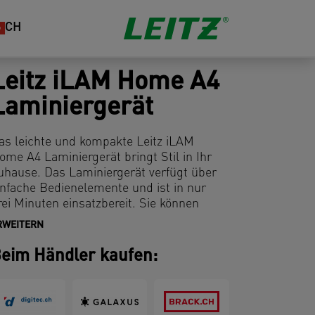
CH
Leitz iLAM Home A4
Laminiergerät
as leichte und kompakte Leitz iLAM
ome A4 Laminiergerät bringt Stil in Ihr
uhause. Das Laminiergerät verfügt über
infache Bedienelemente und ist in nur
rei Minuten einsatzbereit. Sie können
aminierfolien mit bis zu 125 Mikron
RWEITERN
aminieren, um Ihre Dokumente mit einer
erfekt glatten Oberfläche zu schützen.
eim Händler kaufen:
ieses Laminiergerät mit Laminierfolien
ietet die Flexibilität, Dokumente von
isitenkarten- bis zu A4-Größe zu
aminieren. Starterpaket mit 5x A4 UDT-