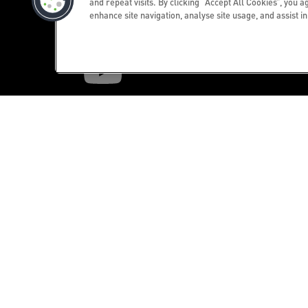
and repeat visits. By clicking “Accept All Cookies”, you a
enhance site navigation, analyse site usage, and assist i
Newsletteranmeldung Schwei
Bleiben Sie auf dem Laufenden über Leit
Neuheiten und Promotions.
REGISTRIEREN
©2026 ACCO Brands