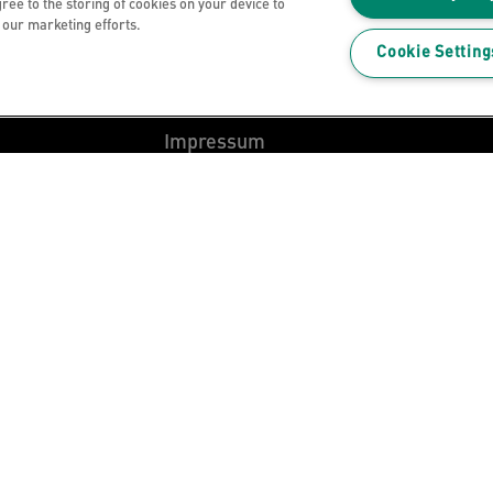
Datenschutzhinweise
gree to the storing of cookies on your device to
n our marketing efforts.
Cookies
Cookie Setting
Legal Notice
Impressum
z
Meine Daten verwalten
z