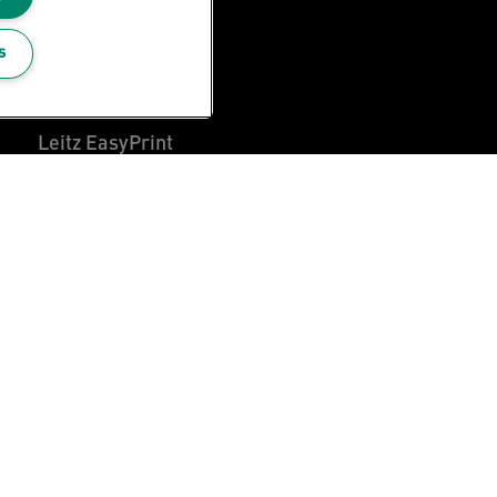
Über Leitz
Leitz Blog
s
Karriere
Leitz EasyPrint
Kundenservice
Hinweise zum
Verpackungsrecycling
Garantiebedingungen
Konformitätserklärungen
Sitemap