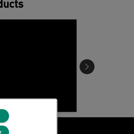
ducts
y