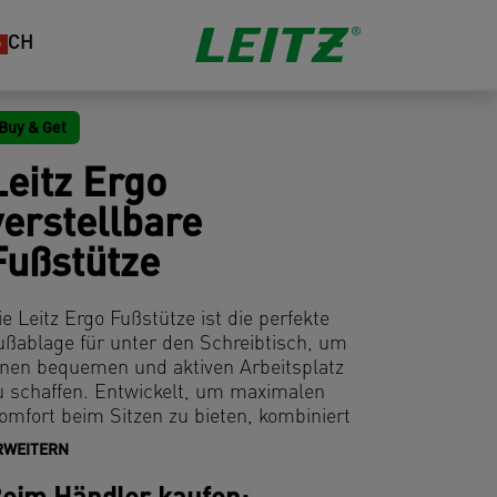
CH
Buy & Get
Leitz Ergo
verstellbare
Fußstütze
ie Leitz Ergo Fußstütze ist die perfekte
ußablage für unter den Schreibtisch, um
inen bequemen und aktiven Arbeitsplatz
u schaffen. Entwickelt, um maximalen
omfort beim Sitzen zu bieten, kombiniert
iese Fußstütze die ergonomischen Vorteile
RWEITERN
iner Fußwippe mit den Annehmlichkeiten
iner höhenverstellbaren Fußablage. Die