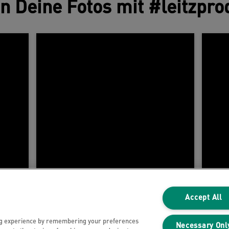
en Deine Fotos mit #leitzpro
Accept All
ng experience by remembering your preferences
Necessary Onl