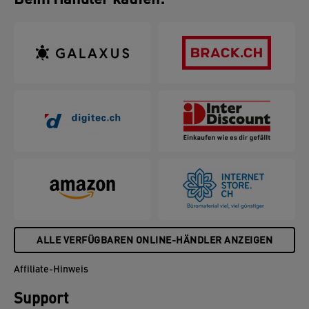
Beim Händler kaufen:
zusammenklappen, neigen und mit nur einer Hand
in alle Richtungen manövrieren lassen, wird
wertvoller Platz auf dem Schreibtisch frei.
Ergonomisch gestaltet, um das Wohlbefinden zu
fördern und die Produktivität zu steigern.
ALLE VERFÜGBAREN ONLINE-HÄNDLER ANZEIGEN
Affiliate-Hinweis
Support