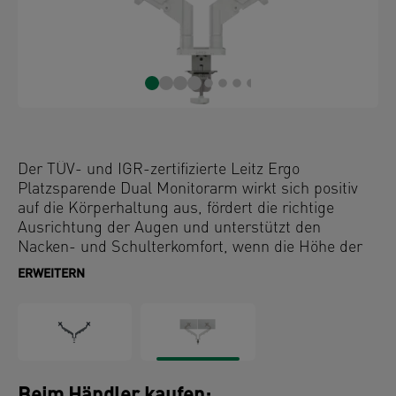
Der TÜV- und IGR-zertifizierte Leitz Ergo
Platzsparende Dual Monitorarm wirkt sich positiv
auf die Körperhaltung aus, fördert die richtige
Ausrichtung der Augen und unterstützt den
Nacken- und Schulterkomfort, wenn die Höhe der
Monitore korrekt und wie empfohlen auf die ideale
ERWEITERN
ergonomische Position eingestellt wird. Der
Monitorständer bleibt in allen Höhen und Winkeln
stabil und lässt sich leicht zwischen Quer- und
Hochformat wechseln. Das Design ist ideal, wenn
nur wenig Platz zur Verfügung steht. Dank seiner
extrem vielseitigen Arme, die sich mühelos flach