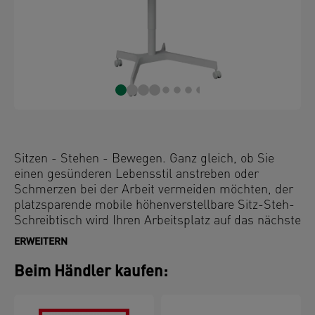
Sitzen - Stehen - Bewegen. Ganz gleich, ob Sie
einen gesünderen Lebensstil anstreben oder
Schmerzen bei der Arbeit vermeiden möchten, der
platzsparende mobile höhenverstellbare Sitz-Steh-
Schreibtisch wird Ihren Arbeitsplatz auf das nächste
Level bringen. Das kompakte Design mit einer
ERWEITERN
Arbeitsfläche von 80 x 60 cm ist ideal für den
flexiblen Einsatz und als temporärer Schreibtisch
Beim Händler kaufen:
bei eingeschränkten Platzverhältnissen. Er eignet
sich perfekt als kleiner Schreibtisch für das Home-
Office oder für Hot Desking-Bereiche in Büros und