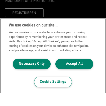
Neuheiten und Promotions.
REGISTRIEREN
We use cookies on our site…
Datenschutzhinweise
We use cookies on our website to enhance your browsing
Cookies
experience by remembering your preferences and repeat
visits. By clicking “Accept All Cookies”, you agree to the
Legal Notice
storing of cookies on your device to enhance site navigation,
Impressum
analyse site usage, and assist in our marketing efforts.
Meine Daten verwalten
Necessary Only
Accept All
Über Leitz
Leitz Blog
Karriere
Cookie Settings
Leitz EasyPrint
Kundenservice
Hinweise zum Verpackungsrecycling