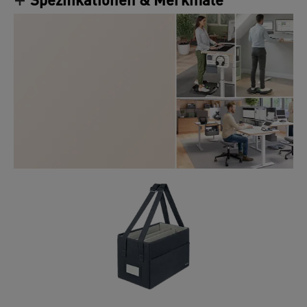
Spezifikationen & Merkmale
erfolgreich zu sein und sich wohlzufühlen.
Kombinieren Sie den höhenverstellbaren
Sitz-/Steh-Schreibtisch mit vielen anderen Leitz
Ergo Produkten, um einen flexiblen Arbeitsplatz zu
gestalten, der Ihnen den regelmäßigen Wechsel
zwischen Sitzen, Stehen und Bewegen ermöglicht.
Bleiben Sie aktiv - FEEL GOOD mit Leitz.