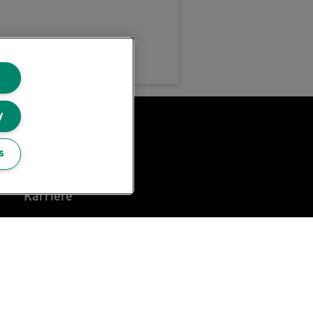
y
Über Leitz
s
Leitz Blog
Karriere
Leitz EasyPrint
Kundenservice
Hinweise zum
Verpackungsrecycling