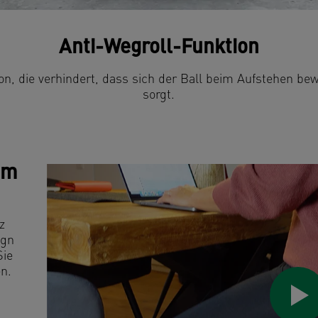
t, und für eine sichere Aufbewahrung
 im
z
ign
Sie
en.