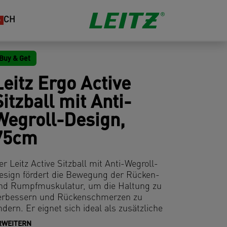
CH
Buy & Get
Leitz Ergo Active
Sitzball mit Anti-
Wegroll-Design,
75cm
er Leitz Active Sitzball mit Anti-Wegroll-
esign fördert die Bewegung der Rücken-
nd Rumpfmuskulatur, um die Haltung zu
erbessern und Rückenschmerzen zu
indern. Er eignet sich ideal als zusätzliche
itzgelegenheit, um während der Arbeit
RWEITERN