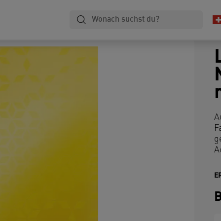
A
F
g
A
E
B