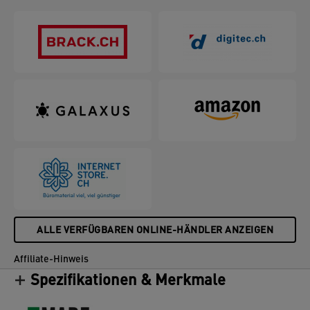
verpackt geliefert und sind schnell und einfach
ohne Werkzeug zu montieren. Diese stapelbaren
Aufbewahrungsboxen sind zu 100 % aus recyceltem
FSC-zertifiziertem Karton hergestellt und können
nach Gebrauch zu 100 % recycelt werden.
Die Auswahl an erdigen Farben - inspiriert von der
Reinheit und Schlichtheit der Natur - passt perfekt
zu Ihrer Einrichtung und bringt Ruhe in Ihre Räume
und Büros. Jede Leitz Aufbewahrungsbox ist mit
einem ledernen Griff ausgestattet, der das einfache
Herausnehmen aus Regalen und Schränken
ermöglicht. Hergestellt in Italien. Feel Good mit
Leitz.
ALLE VERFÜGBAREN ONLINE-HÄNDLER ANZEIGEN
Affiliate-Hinweis
Spezifikationen & Merkmale