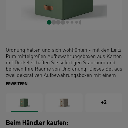
Ordnung halten und sich wohlfühlen - mit den Leitz
Puro mittelgroßen Aufbewahrungsboxen aus Karton
mit Deckel schaffen Sie sofortigen Stauraum und
befreien Ihre Räume von Unordnung. Dieses Set aus
zwei dekorativen Aufbewahrungsboxen mit einem
Fassungsvermögen von 17 Litern hilft Ihnen, Ihr
ERWEITERN
Zuhause und Ihr Büro zu organisieren und verleiht
Ihrer Aufbewahrung Stil.
+2
Diese hochwertigen Boxen lassen sich platzsparend
stapeln und sind ideal für die Aufbewahrung von
A4-Dokumenten, Laptops, Spielzeug, Schuhen und
Beim Händler kaufen:
Bastelmaterial. Die Leitz Boxen werden flach