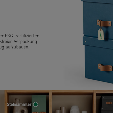
r FSC-zertifizierter
ikfreien Verpackung
eug aufzubauen.
Stehsammler