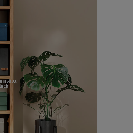
ungsbox
flach