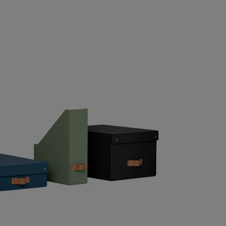
on der Reinheit und Schlichtheit der Natur
 wird Ihre Einrichtung perfekt ergänzen
nd ein Gefühl der Ruhe in Ihre Räume
nd Büros bringen. Jede kleine Leitz
ufbewahrungsbox ist mit einem ledernen
riff ausgestattet, der das einfache
erausnehmen aus Regalen und
chränken ermöglicht. Hergestellt in
talien. Feel Good mit Leitz.