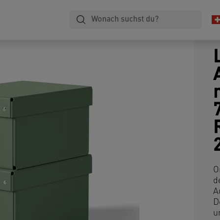
O
d
A
D
u