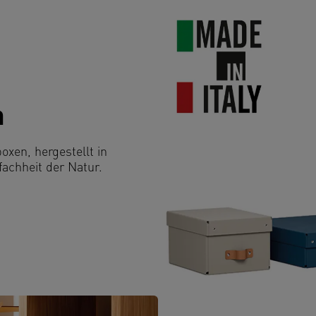
v
-
u
u
A
G
H
n
S
I
xen, hergestellt in
fachheit der Natur.