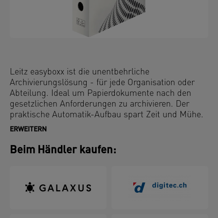
Leitz easyboxx ist die unentbehrliche
Archivierungslösung - für jede Organisation oder
Abteilung. Ideal um Papierdokumente nach den
gesetzlichen Anforderungen zu archivieren. Der
praktische Automatik-Aufbau spart Zeit und Mühe.
Keine Anleitung nötig. Mit nur wenigen Handgriffen
ERWEITERN
ist ihre Box fertig aufgebaut. Es ist so einfach!
Beim Händler kaufen: