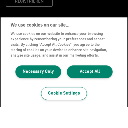
REGISTRIEREN
Datenschutzhinweise
We use cookies on our site…
Cookies
We use cookies on our website to enhance your browsing
Legal Notice
experience by remembering your preferences and repeat
visits. By clicking “Accept All Cookies”, you agree to the
Impressum
storing of cookies on your device to enhance site navigation,
Meine Daten verwalten
analyse site usage, and assist in our marketing efforts.
Über Leitz
Necessary Only
Accept All
Leitz Blog
Karriere
Leitz EasyPrint
Cookie Settings
Kundenservice
Hinweise zum Verpackungsrecycling
Garantiebedingungen