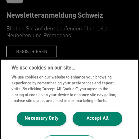
Newsletteranmeldung Schweiz
Bleiben Sie auf dem Laufenden über Leitz
Neuheiten und Promotions.
REGISTRIEREN
We use cookies on our site…
Datenschutzhinweise
We use cookies on our website to enhance your browsing
Cookies
experience by remembering your preferences and repeat
visits. By clicking “Accept All Cookies”, you agree to the
Legal Notice
storing of cookies on your device to enhance site navigation,
Impressum
analyse site usage, and assist in our marketing efforts.
Meine Daten verwalten
Necessary Only
Accept All
Über Leitz
Leitz Blog