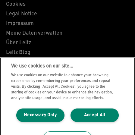
Cookies
Legal Notice
Impressum
Meine Daten verwalten
Über Leitz
Leitz Blog
Karriere
We use cookies on our site…
Leitz EasyPrint
We use cookies on our website to enhance your browsing
Kundenservice
experience by remembering your preferences and repeat
visits. By clicking “Accept All Cookies”, you agree to the
Hinweise zum Verpackungsrecycling
storing of cookies on your device to enhance site navigation,
analyse site usage, and assist in our marketing efforts.
Garantiebedingungen
Konformitätserklärungen
Necessary Only
Accept All
Sitemap
©2026 ACCO Brands