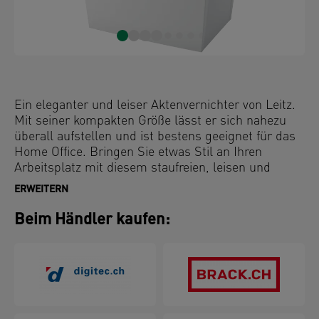
Ein eleganter und leiser Aktenvernichter von Leitz.
Mit seiner kompakten Größe lässt er sich nahezu
überall aufstellen und ist bestens geeignet für das
Home Office. Bringen Sie etwas Stil an Ihren
Arbeitsplatz mit diesem staufreien, leisen und
eleganten Aktenvernichter. Schreddern Sie 8 Seiten
ERWEITERN
im A4-Format in einem Vorgang in den großzügigen
15-Liter-Behälter mit einfacher Bedienung über die
Beim Händler kaufen:
Touch-Bedienelemente. Dieser Aktenvernichter für
das Home Office sorgt mit seinem P4
Partikelschnitt für eine sichere und
datenschutzkonforme Entsorgung Ihrer Unterlagen.
Schreddern unterstützt die Einhaltung der DSGVO
(GDPR)!