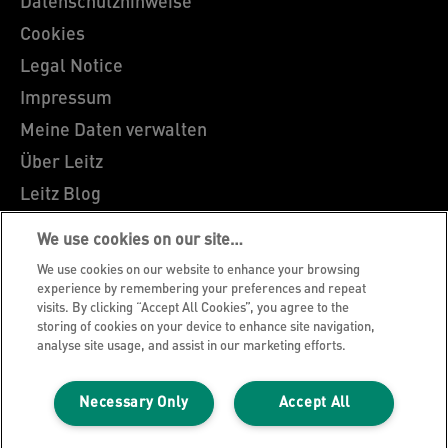
Datenschutzhinweise
Cookies
Legal Notice
Impressum
Meine Daten verwalten
Über Leitz
Leitz Blog
Karriere
We use cookies on our site…
Leitz EasyPrint
We use cookies on our website to enhance your browsing
Kundenservice
experience by remembering your preferences and repeat
visits. By clicking “Accept All Cookies”, you agree to the
Hinweise zum Verpackungsrecycling
storing of cookies on your device to enhance site navigation,
analyse site usage, and assist in our marketing efforts.
Garantiebedingungen
Konformitätserklärungen
Necessary Only
Accept All
Sitemap