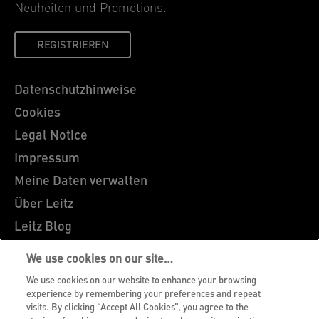
Neuheiten und Promotions.
REGISTRIEREN
Datenschutzhinweise
Cookies
Legal Notice
Impressum
Meine Daten verwalten
Über Leitz
Leitz Blog
Karriere
We use cookies on our site…
Leitz EasyPrint
We use cookies on our website to enhance your browsing
Kundenservice
experience by remembering your preferences and repeat
visits. By clicking “Accept All Cookies”, you agree to the
Hinweise zum Verpackungsrecycling