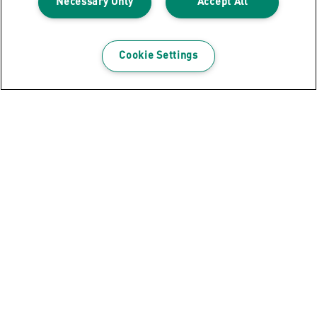
Necessary Only
Accept All
Cookie Settings
Finden Sie Ihren Leitz
Aktenvernichter
Mit unserem Aktenvernichter-
Einkaufsratgeber
In unserem Einkaufsratgeber finden Sie
alles, was Sie über unsere Leitz IQ-
Aktenvernichter wissen müssen, damit
Sie den besten Schredder für Ihr Büro