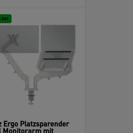
 Get
z Ergo Platzsparender
l Monitorarm mit